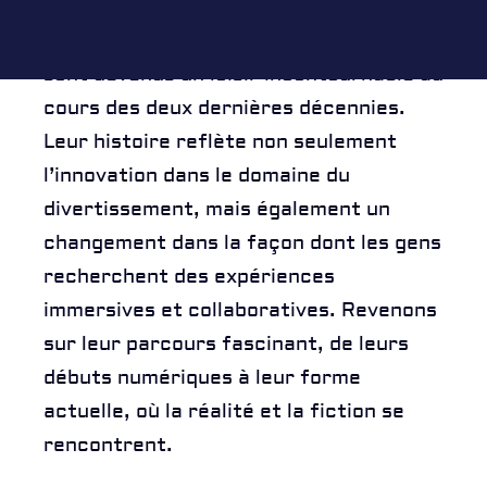
RÉSERVATION
Les jeux d’évasion, ou « escape games »,
sont devenus un loisir incontournable au
cours des deux dernières décennies.
Leur histoire reflète non seulement
l’innovation dans le domaine du
divertissement, mais également un
changement dans la façon dont les gens
recherchent des expériences
immersives et collaboratives. Revenons
sur leur parcours fascinant, de leurs
débuts numériques à leur forme
actuelle, où la réalité et la fiction se
rencontrent.