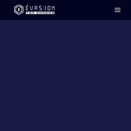
Team building
Centre d’amusement
Le gardien des glaces
La taverne
Fortuna
La légende du diamant brut
Vous n’êtes pas les bienvenus
L’histoire des jeux
d’évasion : de l’écran à la
réalité immersive
10 janvier 2025
|
Blogue
,
Famille
,
Jeux en salle
,
Trucs et astuces