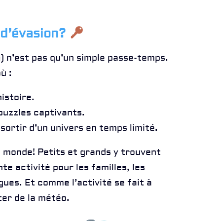
 d’évasion?
e
) n’est pas qu’un simple passe-temps.
ù :
istoire.
puzzles captivants.
sortir d’un univers en temps limité.
le monde! Petits et grands y trouvent
te activité pour les familles, les
ues. Et comme l’activité se fait à
éter de la météo.