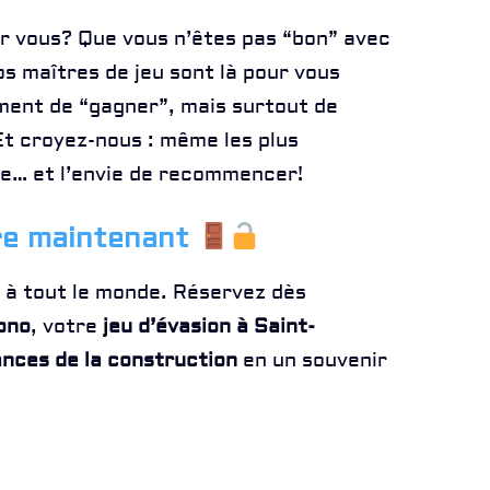
r vous? Que vous n’êtes pas “bon” avec
os maîtres de jeu sont là pour vous
ement de “gagner”, mais surtout de
Et croyez-nous : même les plus
re… et l’envie de recommencer!
re maintenant
ra à tout le monde. Réservez dès
ono
, votre
jeu d’évasion à Saint-
nces de la construction
en un souvenir