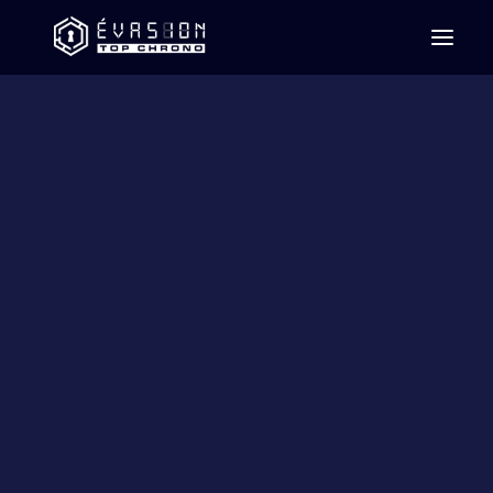
Team building
Centre d’amusement
Le gardien des glaces
La taverne
Fortuna
La légende du diamant brut
Vous n’êtes pas les bienvenus
Les jeux d’évasion
d’horreur qui
tourmentent nos esprits
12 mars 2024
|
Blogue