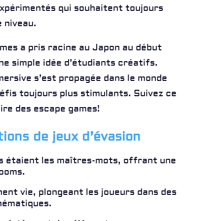
expérimentés qui souhaitent toujours
e niveau.
mes a pris racine au Japon au début
 simple idée d’étudiants créatifs.
mersive s’est propagée dans le monde
défis toujours plus stimulants. Suivez ce
toire des escape games!
ions de jeux d’évasion
s étaient les maîtres-mots, offrant une
rooms.
ent vie, plongeant les joueurs dans des
hématiques.