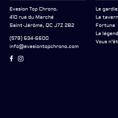
Evasion Top Chrono.
Le gardie
410 rue du Marché
La taver
Saint-Jérôme, QC J7Z 2B2
Fortuna
La légen
(579) 634-6600
Vous n’êt
info@evasiontopchrono.com