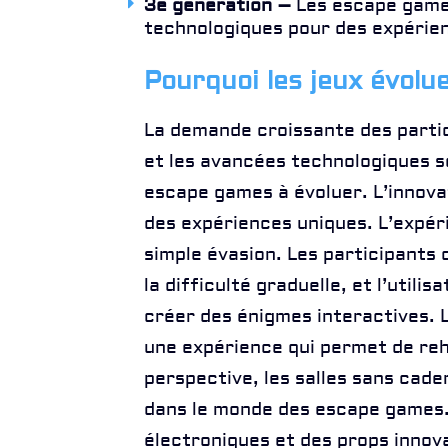
3e génération –
Les escape game
technologiques pour des expérien
Pourquoi les jeux évolu
La demande croissante des partic
et les avancées technologiques s
escape games à évoluer. L’innovat
des expériences uniques. L’expér
simple évasion. Les participants 
la difficulté graduelle, et l’utili
créer des énigmes interactives.
une expérience qui permet de reh
perspective, les salles sans cade
dans le monde des escape games.
électroniques et des props innova