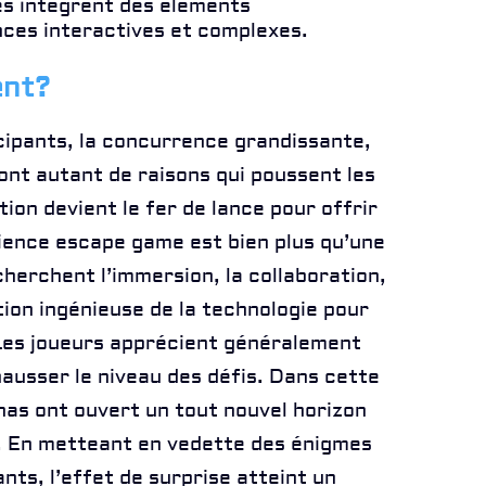
s intègrent des éléments
ces interactives et complexes.
ent?
ipants, la concurrence grandissante,
ont autant de raisons qui poussent les
ion devient le fer de lance pour offrir
ience escape game est bien plus qu’une
cherchent l’immersion, la collaboration,
sation ingénieuse de la technologie pour
 Les joueurs apprécient généralement
ausser le niveau des défis. Dans cette
nas ont ouvert un tout nouvel horizon
 En metteant en vedette des énigmes
nts, l’effet de surprise atteint un